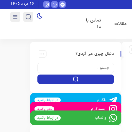
16 مرداد 1405
محاسبه شارژ ساختمان با اکسل
آیا نصب دوربین مداربسته در ساختمان نیاز به رضایت 
تماس با
مقالات
ما
دنبال چیزی می گردی؟
تلگرام
در ارتباط باشید
اینستاگرام
دنبال کنید
واتساپ
در ارتباط باشید