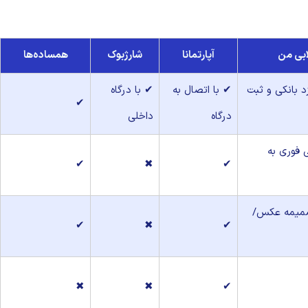
ابی من
آپارتمانا
شارژبوک
همساده‌ها
د بانکی و ثبت
✔ با اتصال به
✔ با درگاه
✔
درگاه
داخلی
 فوری به
✔
✖
✔
ضمیمه عکس/
✔
✖
✔
✖
✖
✔